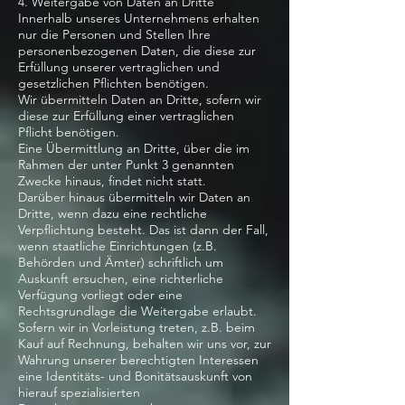
4. Weitergabe von Daten an Dritte
Innerhalb unseres Unternehmens erhalten
nur die Personen und Stellen Ihre
personenbezogenen Daten, die diese zur
Erfüllung unserer vertraglichen und
gesetzlichen Pflichten benötigen.
Wir übermitteln Daten an Dritte, sofern wir
diese zur Erfüllung einer vertraglichen
Pflicht benötigen.
Eine Übermittlung an Dritte, über die im
Rahmen der unter Punkt 3 genannten
Zwecke hinaus, findet nicht statt.
Darüber hinaus übermitteln wir Daten an
Dritte, wenn dazu eine rechtliche
Verpflichtung besteht. Das ist dann der Fall,
wenn staatliche Einrichtungen (z.B.
Behörden und Ämter) schriftlich um
Auskunft ersuchen, eine richterliche
Verfügung vorliegt oder eine
Rechtsgrundlage die Weitergabe erlaubt.
Sofern wir in Vorleistung treten, z.B. beim
Kauf auf Rechnung, behalten wir uns vor, zur
Wahrung unserer berechtigten Interessen
eine Identitäts- und Bonitätsauskunft von
hierauf spezialisierten