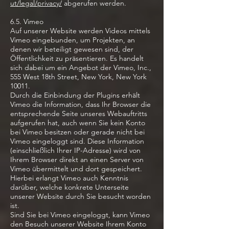
ut/legal/privacy/
abgerufen werden.
6.5. Vimeo
Auf unserer Website werden Videos mittels
Vimeo eingebunden, um Projekten, an
denen wir beteiligt gewesen sind, der
Öffentlichkeit zu präsentieren. Es handelt
sich dabei um ein Angebot der Vimeo, Inc.,
555 West 18th Street, New York, New York
10011.
Durch die Einbindung der Plugins erhält
Vimeo die Information, dass Ihr Browser die
entsprechende Seite unseres Webauftritts
aufgerufen hat, auch wenn Sie kein Konto
bei Vimeo besitzen oder gerade nicht bei
Vimeo eingeloggt sind. Diese Information
(einschließlich Ihrer IP-Adresse) wird von
Ihrem Browser direkt an einen Server von
Vimeo übermittelt und dort gespeichert.
Hierbei erlangt Vimeo auch Kenntnis
darüber, welche konkrete Unterseite
unserer Website durch Sie besucht worden
ist.
Sind Sie bei Vimeo eingeloggt, kann Vimeo
den Besuch unserer Website Ihrem Konto