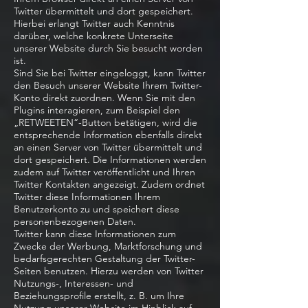
Twitter übermittelt und dort gespeichert.
Hierbei erlangt Twitter auch Kenntnis
darüber, welche konkrete Unterseite
unserer Website durch Sie besucht worden
ist.
Sind Sie bei Twitter eingeloggt, kann Twitter
den Besuch unserer Website Ihrem Twitter-
Konto direkt zuordnen. Wenn Sie mit den
Plugins interagieren, zum Beispiel den
„RETWEETEN“-Button betätigen, wird die
entsprechende Information ebenfalls direkt
an einen Server von Twitter übermittelt und
dort gespeichert. Die Informationen werden
zudem auf Twitter veröffentlicht und Ihren
Twitter Kontakten angezeigt. Zudem ordnet
Twitter diese Informationen Ihrem
Benutzerkonto zu und speichert diese
personenbezogenen Daten.
Twitter kann diese Informationen zum
Zwecke der Werbung, Marktforschung und
bedarfsgerechten Gestaltung der Twitter-
Seiten benutzen. Hierzu werden von Twitter
Nutzungs-, Interessen- und
Beziehungsprofile erstellt, z. B. um Ihre