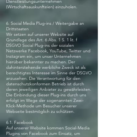
Dienstleistungsunternehmen
(Wirtschaftsauskunfteien) einzuholen.
6. Social Media Plug-ins / Weitergabe an
Drittstaaten
Wir setzen auf unserer Website auf
Grundlage des Art. 6 Abs. 1 S. 1 lit. f
DSGVO Social Plug-ins der sozialen
Netzwerke Facebook, YouTube, Twitter und
Instagram ein, um unser Unternehmen
hierüber bekannter zu machen. Der
dahinterstehende werbliche Zweck ist als
berechtigtes Interesse im Sinne der DSGVO
anzusehen. Die Verantwortung für den
datenschutzkonformen Betrieb ist durch
deren jeweiligen Anbieter zu gewährleisten.
Die Einbindung dieser Plug-ins durch uns
erfolgt im Wege der sogenannten Zwei-
Klick-Methode um Besucher unserer
Webseite bestmöglich zu schützen.
6.1. Facebook
Auf unserer Website kommen Social-Media
Plugins von Facebook zum Einsatz, um