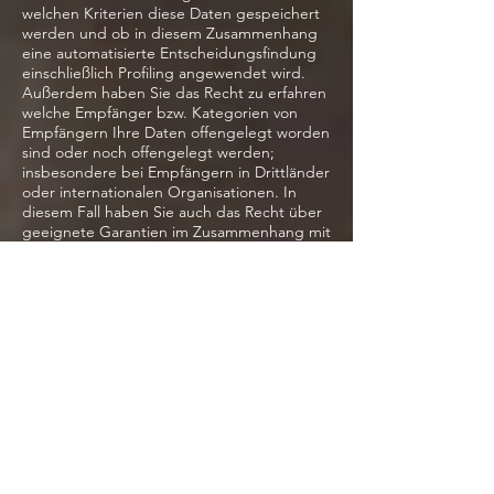
welchen Kriterien diese Daten gespeichert
werden und ob in diesem Zusammenhang
eine automatisierte Entscheidungsfindung
einschließlich Profiling angewendet wird.
Außerdem haben Sie das Recht zu erfahren
welche Empfänger bzw. Kategorien von
Empfängern Ihre Daten offengelegt worden
sind oder noch offengelegt werden;
insbesondere bei Empfängern in Drittländer
oder internationalen Organisationen. In
diesem Fall haben Sie auch das Recht über
geeignete Garantien im Zusammenhang mit
der Übermittlung Ihrer
personenbezogenen Daten unterrichtet zu
werden.
Neben dem Beschwerderecht bei der
Aufsichtsbehörde und dem
Informationsrecht über die Herkunft Ihrer
Daten haben Sie das Recht auf Löschung,
Berichtigung sowie das Recht auf
Einschränkung für bzw. Widerspruchsrecht
gegen eine Verarbeitung Ihrer
personenbezogenen Daten.
In allen oben genannten Fällen haben Sie
das Recht vom Datenbearbeiter eine