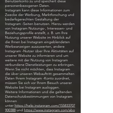
Benutzerkonto zu und speichert diese
personenbezogenen Daten.
Instagram kann diese Informationen zum
Zwecke der Werbung, Marktforschung und
bedarfsgerechten Gestaltung der
Instagram -Seiten benutzen. Hierzu werden
von Instagram Nutzungs-, Interessen- und
Beziehungsprofile erstellt, z. B. um Ihre
Nutzung unserer Website im Hinblick auf
die Ihnen bei Instagram eingeblendeten
Werbeanzeigen auszuwerten, andere
Instagram -Nutzer über Ihre Aktivitäten auf
unserer Website zu informieren und um
weitere mit der Nutzung von Instagram
verbundene Dienstleistungen zu erbringen.
Wenn Sie nicht möchten, dass Instagram
die über unseren Webauftritt gesammelten
Daten Ihrem Instagram -Konto zuordnet,
müssen Sie sich vor Ihrem Besuch unserer
Website bei Instagram ausloggen.
Weitere Informationen und die geltenden
Datenschutzbestimmungen von Instagram
können
unter
https://help.instagram.com/155833707
900388
und
https://www.instagram.com/abo