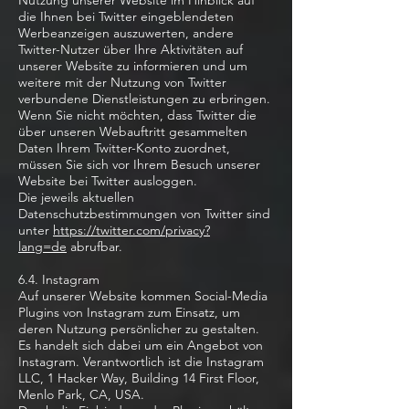
Nutzung unserer Website im Hinblick auf
die Ihnen bei Twitter eingeblendeten
Werbeanzeigen auszuwerten, andere
Twitter-Nutzer über Ihre Aktivitäten auf
unserer Website zu informieren und um
weitere mit der Nutzung von Twitter
verbundene Dienstleistungen zu erbringen.
Wenn Sie nicht möchten, dass Twitter die
über unseren Webauftritt gesammelten
Daten Ihrem Twitter-Konto zuordnet,
müssen Sie sich vor Ihrem Besuch unserer
Website bei Twitter ausloggen.
Die jeweils aktuellen
Datenschutzbestimmungen von Twitter sind
unter
https://twitter.com/privacy?
lang=de
abrufbar.
6.4. Instagram
Auf unserer Website kommen Social-Media
Plugins von Instagram zum Einsatz, um
deren Nutzung persönlicher zu gestalten.
Es handelt sich dabei um ein Angebot von
Instagram. Verantwortlich ist die Instagram
LLC, 1 Hacker Way, Building 14 First Floor,
Menlo Park, CA, USA.