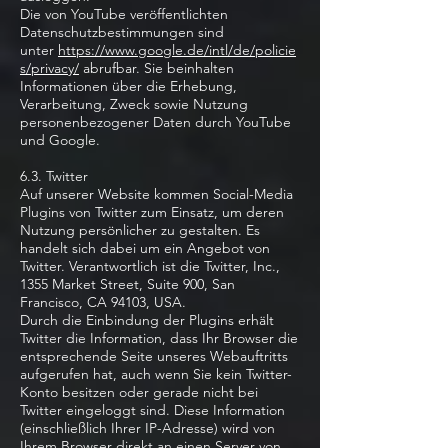
Die von YouTube veröffentlichten
Datenschutzbestimmungen sind
unter
https://www.google.de/intl/de/policie
s/privacy/
abrufbar. Sie beinhalten
Informationen über die Erhebung,
Verarbeitung, Zweck sowie Nutzung
personenbezogener Daten durch YouTube
und Google.
6.3. Twitter
Auf unserer Website kommen Social-Media
Plugins von Twitter zum Einsatz, um deren
Nutzung persönlicher zu gestalten. Es
handelt sich dabei um ein Angebot von
Twitter. Verantwortlich ist die Twitter, Inc.,
1355 Market Street, Suite 900, San
Francisco, CA 94103, USA.
Durch die Einbindung der Plugins erhält
Twitter die Information, dass Ihr Browser die
entsprechende Seite unseres Webauftritts
aufgerufen hat, auch wenn Sie kein Twitter-
Konto besitzen oder gerade nicht bei
Twitter eingeloggt sind. Diese Information
(einschließlich Ihrer IP-Adresse) wird von
Ihrem Browser direkt an einen Server von